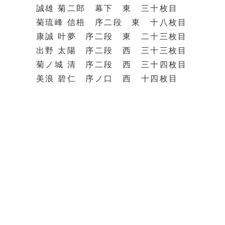
誠雄 菊二郎 幕下 東 三十枚目
菊琉峰 信梧 序二段 東 十八枚目
康誠 叶夢 序二段 東 二十三枚目
出野 太陽 序二段 西 三十三枚目
菊ノ城 清 序二段 西 三十四枚目
美浪 碧仁 序ノ口 西 十四枚目